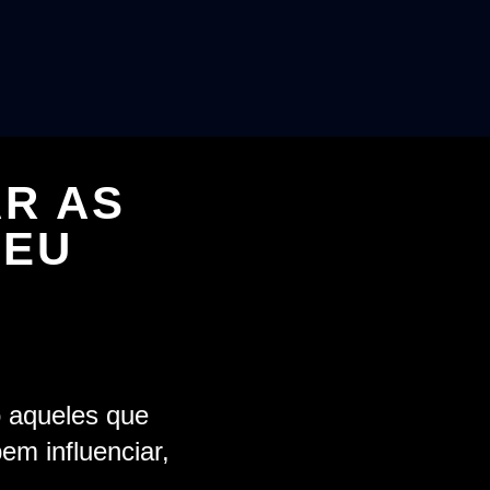
AR AS
SEU
 aqueles que
m influenciar,