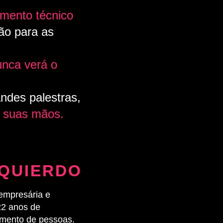
imento técnico
ão para as
nca verá o
andes palestras,
 suas mãos.
SQUIERDO
 empresária e
22 anos de
imento de pessoas.