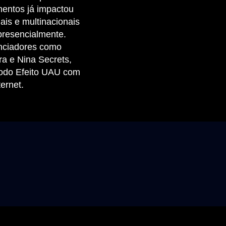
mentos já impactou
is e multinacionais
presencialmente.
enciadores como
ra e Nina Secrets,
odo Efeito UAU com
ternet.