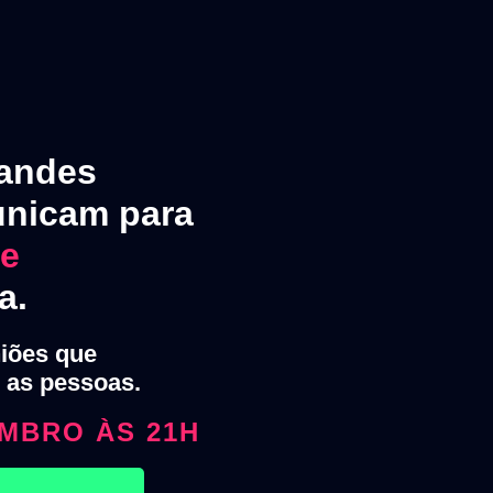
andes
unicam para
 e
a.
niões que
as pessoas.
VEMBRO ÀS 21H