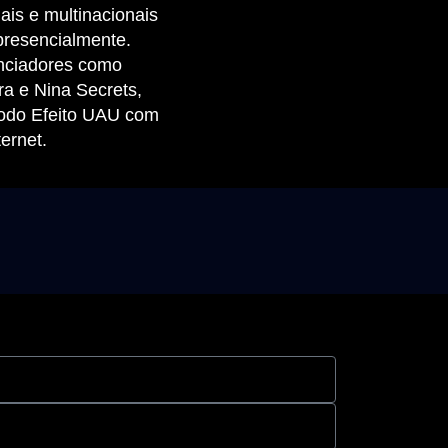
is e multinacionais
presencialmente.
enciadores como
ra e Nina Secrets,
odo Efeito UAU com
ternet.