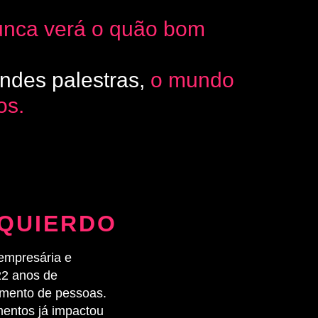
nca verá o quão bom
andes palestras,
o mundo
os.
SQUIERDO
 empresária e
22 anos de
imento de pessoas.
mentos já impactou